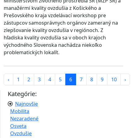
Ministerstvom životného prostredia SR (MŽP SR) a
manažérmi kvality ovzdušia z Košického a
Prešovského kraja vzdelávací workshop pre
zástupcov samosprávnych orgánov zameraný na
zlepšovanie kvality ovzdušia v regiónoch. Z
hľadiska kvality ovzdušia sa v oboch krajoch
východného Slovenska nachádza niekoľko
problematických lokalít.
‹
1
2
3
4
5
6
7
8
9
10
›
Kategórie:
Najnovšie
Mobilita
Nezaradené
Osveta
Ovzdušie