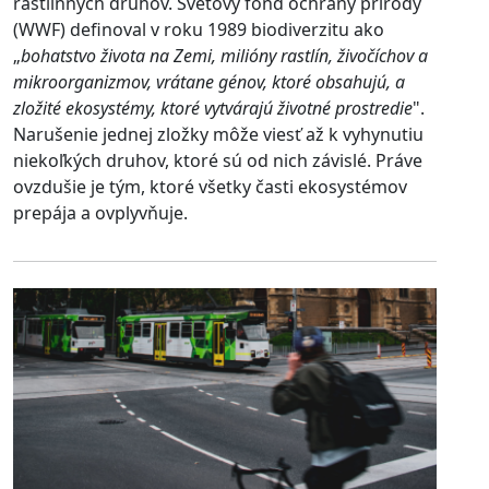
rastlinných druhov. Svetový fond ochrany prírody
(WWF) definoval v roku 1989 biodiverzitu ako
„
bohatstvo života na Zemi, milióny rastlín, živočíchov a
mikroorganizmov, vrátane génov, ktoré obsahujú, a
zložité ekosystémy, ktoré vytvárajú životné prostredie
".
Narušenie jednej zložky môže viesť až k vyhynutiu
niekoľkých druhov, ktoré sú od nich závislé. Práve
ovzdušie je tým, ktoré všetky časti ekosystémov
prepája a ovplyvňuje.