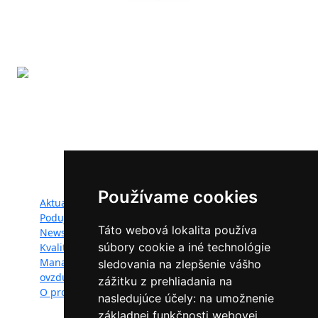
Projekt LIFE IP - Zlepšenie kvality ovzdušia (LIFE18
IPE/SK/000010) podporila Európska únia v rámci programu
LIFE.
Mapa webu:
Používame cookies
Aktuality
Dokumenty
Podujatia
Fotogaléria
Táto webová lokalita používa
Newsletter
Videogaléria
súbory cookie a iné technológie
Kvalita ovzdušia
Kontakt
Manažéri kvality
Ochrana osobných
sledovania na zlepšenie vášho
ovzdušia
údajov
zážitku z prehliadania na
O projekte
nasledujúce účely:
na umožnenie
základnej funkčnosti webovej