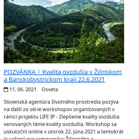
POZVÁNKA | Kvalita ovzdušia v Žilinskom
a Banskobystrickom kraji 22.6.2021
11. 06. 2021
Osveta
Slovenská agentúra životného prostredia pozýva
na ďalší zo série workshopov organizovaných v
rámci projektu LIFE IP - Zlepšenie kvality ovzdušia
venovaných téme kvality ovzdušia. Workshop sa
uskutoční online v utorok 22. júna 2021 a tentokrát
je určený pre samosprávy Žilinského a