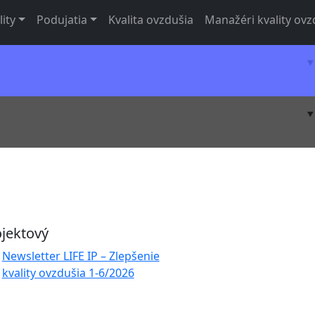
lity
Podujatia
Kvalita ovzdušia
Manažéri kvality ovz
ojektový
Newsletter LIFE IP – Zlepšenie
kvality ovzdušia 1-6/2026