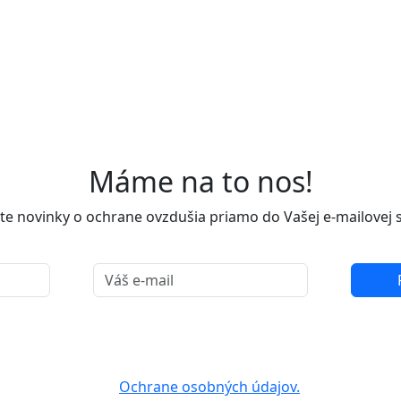
Máme na to nos!
te novinky o ochrane ovzdušia priamo do Vašej e-mailovej 
ím osobných údajov za účelom zasielania newslettra o novin
dušia. Z odoberania noviniek sa môžete kedykoľvek odhlásiť.
v
Ochrane osobných údajov.