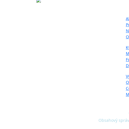
Ma
Projekt LIFE IP - Zlepšenie kvality
A
ovzdušia (LIFE18 IPE/SK/000010)
P
podporila Európska únia v rámci
N
programu LIFE.
O
K
M
F
D
V
O
C
M
Obsahový správc