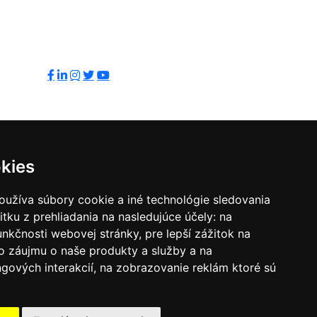
Sledujte nás:
kies
oužíva súbory cookie a iné technológie sledovania
itku z prehliadania na nasledujúce účely:
na
unkčnosti webovej stránky
,
pre lepší zážitok na
o záujmu o naše produkty a služby a na
gových interakcií
,
na zobrazovanie reklám ktoré sú
a
tného prostredia