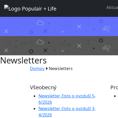
Aktua
Newsletters
Domov
Newsletters
Všeobecný
Pr
Newsletter čisto o ovzduší 5-
6/2026
Newsletter čisto o ovzduší 3-
4/2026