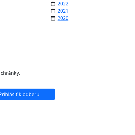
2022
2021
2020
schránky.
Prihlásiť k odberu
kách projektu LIFE IP -
 Viac informácií nájdete