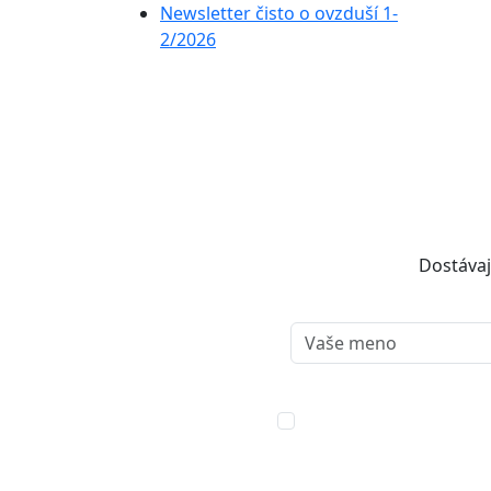
Newsletter čisto o ovzduší 1-
2/2026
Dostávaj
Súhlasím so spracovan
Zlepšenie kvality ovz