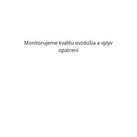
Monitorujeme kvalitu ovzdušia
a vplyv
opatrení
Neviditeľný zabijak
Vedeli ste, že dlhodobé vystavenie