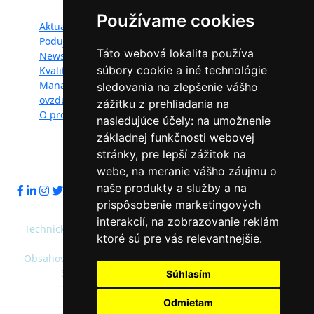
Mapa webu:
Používame cookies
Aktuality
Dokumenty
Podujatia
Fotogaléria
Táto webová lokalita používa
Newsletter
Videogaléria
súbory cookie a iné technológie
Kvalita ovzdušia
Kontakt
Manažéri kvality
Ochrana osobných
sledovania na zlepšenie vášho
ovzdušia
údajov
zážitku z prehliadania na
O projekte
nasledujúce účely:
na umožnenie
základnej funkčnosti webovej
stránky
,
pre lepší zážitok na
Sledujte nás:
webe
,
na meranie vášho záujmu o
naše produkty a služby a na
prispôsobenie marketingových
interakcií
,
na zobrazovanie reklám
Technický prevádzkovateľ: Slovenská agentúra životného
ktoré sú pre vás relevantnejšie
.
prostredia
Obsahový správca: Ministerstvo životného prostredia SR,
Slovenská agentúra životného prostredia
Súhlasím
Predvolená farebnosť
Vysoký kontrast
Odmietam