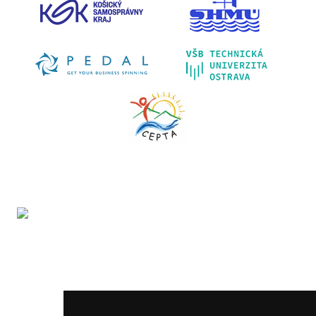
Projekt LIFE IP - Zlepšenie kvality ovzdušia (LIFE18
IPE/SK/000010) podporila Európska únia v rámci programu
LIFE.