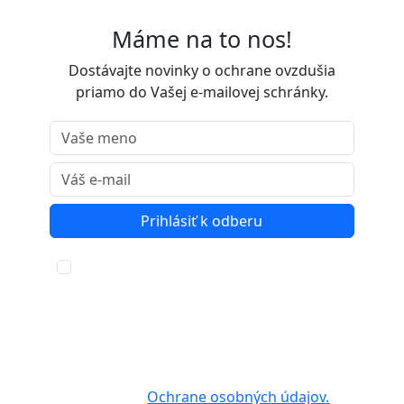
Máme na to nos!
Dostávajte novinky o ochrane ovzdušia
priamo do Vašej e-mailovej schránky.
Prihlásiť k odberu
Súhlasím so spracovaním osobných
údajov za účelom zasielania
newslettra o novinkách projektu LIFE
IP - Zlepšenie kvality ovzdušia. Z
odoberania noviniek sa môžete
kedykoľvek odhlásiť. Viac informácií
nájdete v
Ochrane osobných údajov.