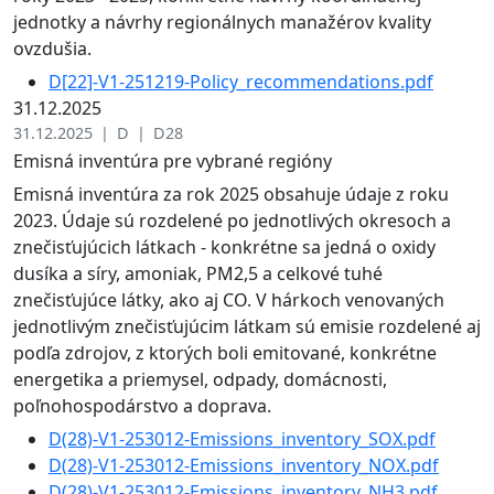
jednotky a návrhy regionálnych manažérov kvality
ovzdušia.
D[22]-V1-251219-Policy_recommendations.pdf
31.12.2025
31.12.2025 | D | D28
Emisná inventúra pre vybrané regióny
Emisná inventúra za rok 2025 obsahuje údaje z roku
2023. Údaje sú rozdelené po jednotlivých okresoch a
znečisťujúcich látkach - konkrétne sa jedná o oxidy
dusíka a síry, amoniak, PM2,5 a celkové tuhé
znečisťujúce látky, ako aj CO. V hárkoch venovaných
jednotlivým znečisťujúcim látkam sú emisie rozdelené aj
podľa zdrojov, z ktorých boli emitované, konkrétne
energetika a priemysel, odpady, domácnosti,
poľnohospodárstvo a doprava.
D(28)-V1-253012-Emissions_inventory_SOX.pdf
D(28)-V1-253012-Emissions_inventory_NOX.pdf
D(28)-V1-253012-Emissions_inventory_NH3.pdf