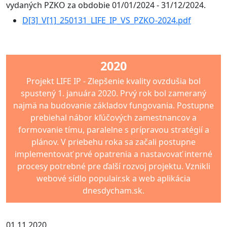
vydaných PZKO za obdobie 01/01/2024 - 31/12/2024.
D[3]_V[1]_250131_LIFE_IP_VS_PZKO-2024.pdf
2020
Projekt LIFE IP - Zlepšenie kvality ovzdušia bol
spustený 1. januára 2020. Prvý rok bol zameraný
najmä na budovanie základov fungovania. Postupne
prebiehal nábor kľúčových zamestnancov a
formovanie tímu, paralelne s prípravou stratégií a
plánov. V priebehu roka sa začali postupne
implementovať prvé opatrenia a nastavovať interné
procesy potrebné pre ďalší rozvoj projektu. Vznikli
webové sídlo populair.sk a web aplikácia
dnesdycham.sk.
01.11.2020