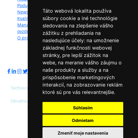
Podujatia
Fotogaléria
Táto webová lokalita používa
Newsletter
Videogaléria
súbory cookie a iné technológie
Kvalita ovzdušia
Kontakt
Manažéri kvality
Ochrana osobných
sledovania na zlepšenie vášho
ovzdušia
údajov
zážitku z prehliadania na
O projekte
nasledujúce účely:
na umožnenie
základnej funkčnosti webovej
stránky
,
pre lepší zážitok na
Sledujte nás:
webe
,
na meranie vášho záujmu o
naše produkty a služby a na
prispôsobenie marketingových
interakcií
,
na zobrazovanie reklám
Technický prevádzkovateľ: Slovenská agentúra životného
ktoré sú pre vás relevantnejšie
.
prostredia
Obsahový správca: Ministerstvo životného prostredia SR,
Slovenská agentúra životného prostredia
Súhlasím
Predvolená farebnosť
Vysoký kontrast
Odmietam
© 2020 - 2026 Slovenská agentúra životného
Zmeniť moje nastavenia