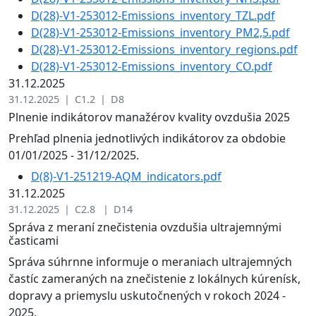
D(28)-V1-253012-Emissions_inventory_TZL.pdf
D(28)-V1-253012-Emissions_inventory_PM2,5.pdf
D(28)-V1-253012-Emissions_inventory_regions.pdf
D(28)-V1-253012-Emissions_inventory_CO.pdf
31.12.2025
31.12.2025 | C1.2 | D8
Plnenie indikátorov manažérov kvality ovzdušia 2025
Prehľad plnenia jednotlivých indikátorov za obdobie
01/01/2025 - 31/12/2025.
D(8)-V1-251219-AQM_indicators.pdf
31.12.2025
31.12.2025 | C2.8 | D14
Správa z meraní znečistenia ovzdušia ultrajemnými
časticami
Správa súhrnne informuje o meraniach ultrajemných
častíc zameraných na znečistenie z lokálnych kúrenísk,
dopravy a priemyslu uskutočnených v rokoch 2024 -
2025.