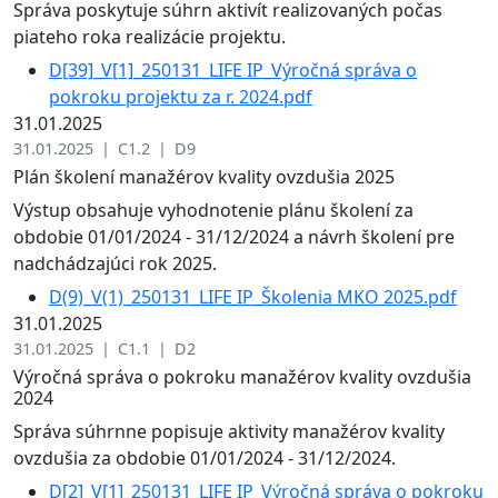
Správa poskytuje súhrn aktivít realizovaných počas
piateho roka realizácie projektu.
D[39]_V[1]_250131_LIFE IP_Výročná správa o
pokroku projektu za r. 2024.pdf
31.01.2025
31.01.2025 | C1.2 | D9
Plán školení manažérov kvality ovzdušia 2025
Výstup obsahuje vyhodnotenie plánu školení za
obdobie 01/01/2024 - 31/12/2024 a návrh školení pre
nadchádzajúci rok 2025.
D(9)_V(1)_250131_LIFE IP_Školenia MKO 2025.pdf
31.01.2025
31.01.2025 | C1.1 | D2
Výročná správa o pokroku manažérov kvality ovzdušia
2024
Správa súhrnne popisuje aktivity manažérov kvality
ovzdušia za obdobie 01/01/2024 - 31/12/2024.
D[2]_V[1]_250131_LIFE IP_Výročná správa o pokroku