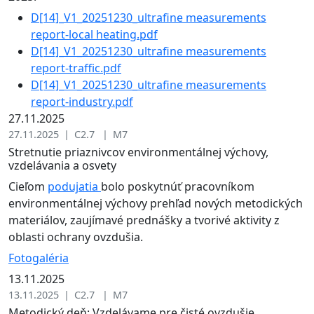
D[14]_V1_20251230_ultrafine measurements
report-local heating.pdf
D[14]_V1_20251230_ultrafine measurements
report-traffic.pdf
D[14]_V1_20251230_ultrafine measurements
report-industry.pdf
27.11.2025
27.11.2025 | C2.7 | M7
Stretnutie priaznivcov environmentálnej výchovy,
vzdelávania a osvety
Cieľom
podujatia
bolo poskytnúť pracovníkom
environmentálnej výchovy prehľad nových metodických
materiálov, zaujímavé prednášky a tvorivé aktivity z
oblasti ochrany ovzdušia.
Fotogaléria
13.11.2025
13.11.2025 | C2.7 | M7
Metodický deň: Vzdelávame pre čisté ovzdušie