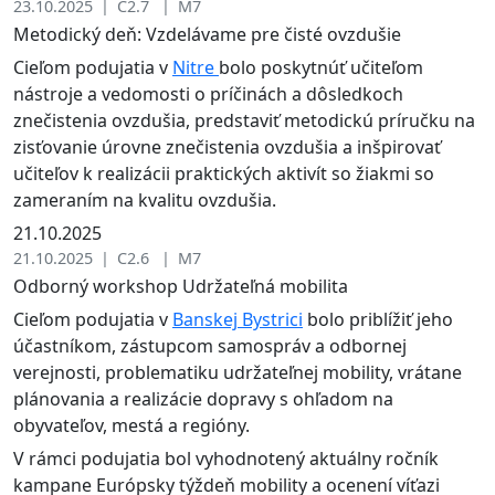
23.10.2025 | C2.7 | M7
Metodický deň: Vzdelávame pre čisté ovzdušie
Cieľom podujatia v
Nitre
bolo poskytnúť učiteľom
nástroje a vedomosti o príčinách a dôsledkoch
znečistenia ovzdušia, predstaviť metodickú príručku na
zisťovanie úrovne znečistenia ovzdušia a inšpirovať
učiteľov k realizácii praktických aktivít so žiakmi so
zameraním na kvalitu ovzdušia.
21.10.2025
21.10.2025 | C2.6 | M7
Odborný workshop Udržateľná mobilita
Cieľom podujatia v
Banskej Bystrici
bolo priblížiť jeho
účastníkom, zástupcom samospráv a odbornej
verejnosti, problematiku udržateľnej mobility, vrátane
plánovania a realizácie dopravy s ohľadom na
obyvateľov, mestá a regióny.
V rámci podujatia bol vyhodnotený aktuálny ročník
kampane Európsky týždeň mobility a ocenení víťazi