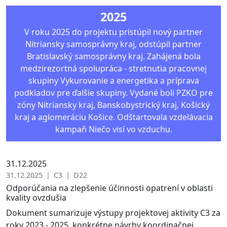
2025
V roku 2025 do projektu pristúpil nový partner
Nitriansky samosprávny kraj, odstúpil partner
Bratislavský samosprávny kraj. Zahájená bola
medzirezortná spolupráca - stretnutia pracovnej
skupiny Vykurovanie a energetika a príprava
podkladov pre ďalšie skupiny. Vydané boli PZKO pre
zóny Nitriansky kraj, Banskobystrický kraj, Košický
kraj a aglomeráciu Košice. Odštartovala vzdelávacia
kampaň Niečo visí vo vzduchu.
31.12.2025
31.12.2025 | C3 | D22
Odporúčania na zlepšenie účinnosti opatrení v oblasti
kvality ovzdušia
Dokument sumarizuje výstupy projektovej aktivity C3 za
roky 2023 - 2025, konkrétne návrhy koordinačnej