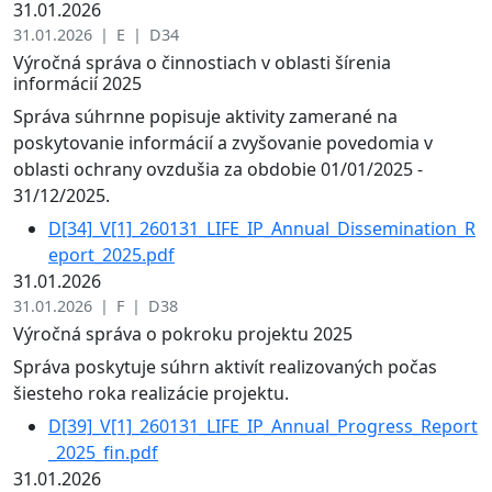
31.01.2026
31.01.2026 | E | D34
Výročná správa o činnostiach v oblasti šírenia
informácií 2025
Správa súhrnne popisuje aktivity zamerané na
poskytovanie informácií a zvyšovanie povedomia v
oblasti ochrany ovzdušia za obdobie 01/01/2025 -
31/12/2025.
D[34]_V[1]_260131_LIFE_IP_Annual_Dissemination_R
eport_2025.pdf
31.01.2026
31.01.2026 | F | D38
Výročná správa o pokroku projektu 2025
Správa poskytuje súhrn aktivít realizovaných počas
šiesteho roka realizácie projektu.
D[39]_V[1]_260131_LIFE_IP_Annual_Progress_Report
_2025_fin.pdf
31.01.2026