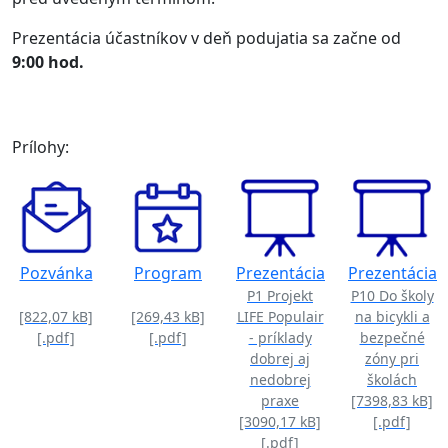
Prezentácia účastníkov v deň podujatia sa začne od
9:00 hod.
Prílohy:
Pozvánka
Program
Prezentácia
Prezentácia
P1 Projekt
P10 Do školy
[822,07 kB]
[269,43 kB]
LIFE Populair
na bicykli a
[.pdf]
[.pdf]
- príklady
bezpečné
dobrej aj
zóny pri
nedobrej
školách
praxe
[7398,83 kB]
[3090,17 kB]
[.pdf]
[.pdf]