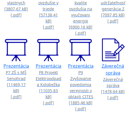
vlastnych
ovzdušie v
kvalite
udržateľnosť
[3807,67 kB]
triede
ovzdušia na
generácia Z
[.pdf]
[57138,41
vyučovani
[7097,85 kB]
kB]
energie
[.pdf]
[.pdf]
[6900,16 kB]
[.pdf]
Prezentácia
Prezentácia
Prezentácia
Záverečná
P7 ZŠ s MŠ
P8 Projekt
P9
správa
Senohrad
Elektroodpad
Zvyšovanie
Záverečná
[11469,17
a Kolobežka
povedomia
správa
kB]
[11035,83
verejnosti v
[1478,64 kB]
[.pdf]
kB]
oblasti CITES
[.pdf]
[.pdf]
[1885,46 kB]
[.pdf]