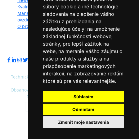
Newsletter
Videogaléria
súbory cookie a iné technológie
Kvalita ovzdušia
Kontakt
Manažéri kvality
Ochrana osobných
sledovania na zlepšenie vášho
ovzdušia
údajov
zážitku z prehliadania na
O projekte
nasledujúce účely:
na umožnenie
základnej funkčnosti webovej
stránky
,
pre lepší zážitok na
Sledujte nás:
webe
,
na meranie vášho záujmu o
naše produkty a služby a na
prispôsobenie marketingových
interakcií
,
na zobrazovanie reklám
Technický prevádzkovateľ: Slovenská agentúra životného
ktoré sú pre vás relevantnejšie
.
prostredia
Obsahový správca: Ministerstvo životného prostredia SR,
Slovenská agentúra životného prostredia
Súhlasím
Predvolená farebnosť
Vysoký kontrast
Odmietam
© 2020 - 2026 Slovenská agentúra životného
Zmeniť moje nastavenia
prostredia a Ministerstvo životného prostredia
SR |
admin/intranet