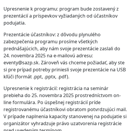
Upresnenie k programu: program bude zostavený z
prezentácií a príspevkov vyžiadaných od účastníkov
podujatia.
Prezentácie účastníkov: z dôvodu plynulého
zabezpečenia programu prosíme všetkých
prednášajúcich, aby nám svoje prezentácie zaslali do
24. novembra 2025 na e-mailovú adresu:
eventy@sazp.sk. Zároveň vás chceme požiadať, aby ste
si pre prípad potreby priniesli svoje prezentácie na USB
kľúči (formát .ppt, .pptx, .pdf).
Upresnenie k registrácií: registrácia na seminár
prebieha do 25. novembra 2025 prostredníctvom on-
line formulára. Po úspešnej registrácií príde
registrovanému účastníkovi obratom potvrdzujúci mail.
V prípade naplnenia kapacity stanovenej na podujatie si
organizátor vyhradzuje právo uzatvorenia registrácie
pred uvedeným termínom.