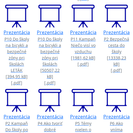
Prezentácia
Prezentácia
Prezentácia
Prezentácia
P10 Do školy
P10 Do školy
P11 Kampaň
P2 Bezpečná
na bicykli a
na bicykli a
Niečo visí vo
cesta do
bezpečné
bezpečné
vzduchu
školy
zóny pri
zóny pri
[1981,62 kB]
[13338,23
školách
školách
[.pdf]
kB]
LETÁK
[50507,22
[.pdf]
[394,95 kB]
kB]
[.pdf]
[.pdf]
Prezentácia
Prezentácia
Prezentácia
Prezentácia
P2 Kampaň
P4 Ako tvoriť
P5 Témy
P6 Ako
Do školy po
dobré
nielen o
vníma