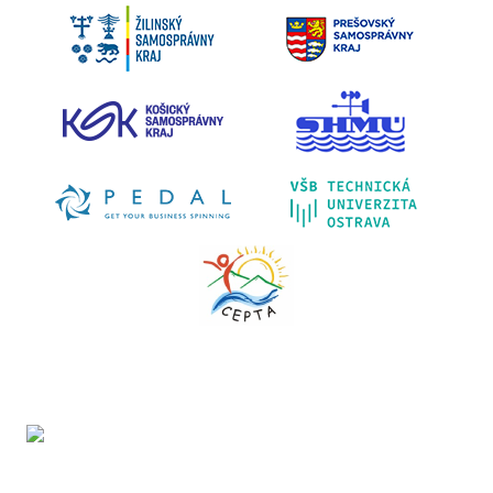
Projekt LIFE IP - Zlepšenie kvality ovzdušia (LIFE18