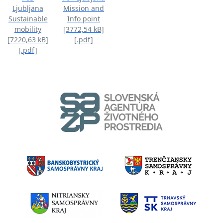
Ljubljana
Mission and
Sustainable
Info point
mobility
[3772,54 kB]
[7220,63 kB]
[.pdf]
[.pdf]