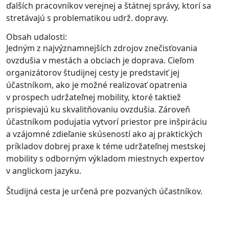
ďalších pracovníkov verejnej a štátnej správy, ktorí sa
stretávajú s problematikou udrž. dopravy.
Obsah udalosti:
Jedným z najvýznamnejších zdrojov znečisťovania
ovzdušia v mestách a obciach je doprava. Cieľom
organizátorov študijnej cesty je predstaviť jej
účastníkom, ako je možné realizovať opatrenia
v prospech udržateľnej mobility, ktoré taktiež
prispievajú ku skvalitňovaniu ovzdušia. Zároveň
účastníkom podujatia vytvorí priestor pre inšpiráciu
a vzájomné zdieľanie skúseností ako aj praktických
príkladov dobrej praxe k téme udržateľnej mestskej
mobility s odborným výkladom miestnych expertov
v anglickom jazyku.
Študijná cesta je určená pre pozvaných účastníkov.