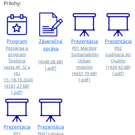
Prílohy:
Program
Záverečná
Prezentácia
Prezentácia
Pozvánka a
správa
P01 Maribor
P02
program
Sustainability
Ljubljana Air
Študijná
Urban
Quality
[4548,08 kB]
cesta AT, SI a
mobility
[1429,42 kB]
[.pdf]
HU
[4437,79 kB]
[.pdf]
15.-18.10.2024
[.pdf]
[4181,27 kB]
[.pdf]
Prezentácia
Prezentácia
P03
P04 Ljubjana