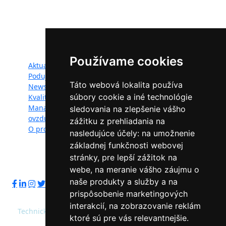
IPE/SK/000010) podporila Európska únia v rámci programu
LIFE.
Mapa webu:
Používame cookies
Aktuality
Dokumenty
Podujatia
Fotogaléria
Táto webová lokalita používa
Newsletter
Videogaléria
súbory cookie a iné technológie
Kvalita ovzdušia
Kontakt
Manažéri kvality
Ochrana osobných
sledovania na zlepšenie vášho
ovzdušia
údajov
zážitku z prehliadania na
O projekte
nasledujúce účely:
na umožnenie
základnej funkčnosti webovej
stránky
,
pre lepší zážitok na
Sledujte nás:
webe
,
na meranie vášho záujmu o
naše produkty a služby a na
prispôsobenie marketingových
interakcií
,
na zobrazovanie reklám
Technický prevádzkovateľ: Slovenská agentúra životného
ktoré sú pre vás relevantnejšie
.
prostredia