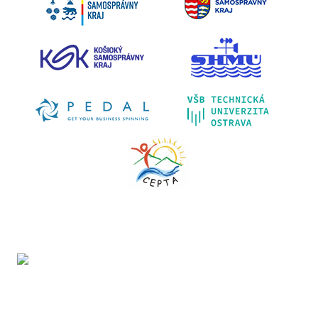
Projekt LIFE IP - Zlepšenie kvality ovzdušia (LIFE18
IPE/SK/000010) podporila Európska únia v rámci programu