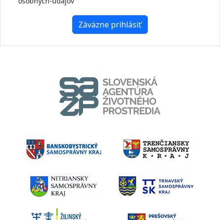
osobnych-udajov
Záväzne prihlásiť