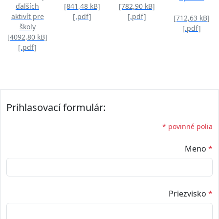
ďalších
[841,48 kB]
[782,90 kB]
aktivít pre
[.pdf]
[.pdf]
[712,63 kB]
školy
[.pdf]
[4092,80 kB]
[.pdf]
Prihlasovací formulár:
* povinné polia
Meno
*
Priezvisko
*