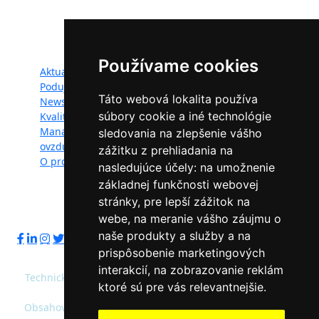
LIFE.
Mapa webu:
Používame cookies
Aktuality
Dokumenty
Podujatia
Fotogaléria
Táto webová lokalita používa
Newsletter
Videogaléria
súbory cookie a iné technológie
Kvalita ovzdušia
Kontakt
Manažéri kvality
Ochrana osobných
sledovania na zlepšenie vášho
ovzdušia
údajov
zážitku z prehliadania na
O projekte
nasledujúce účely:
na umožnenie
základnej funkčnosti webovej
stránky
,
pre lepší zážitok na
Sledujte nás:
webe
,
na meranie vášho záujmu o
naše produkty a služby a na
prispôsobenie marketingových
interakcií
,
na zobrazovanie reklám
Technický prevádzkovateľ: Slovenská agentúra životného
ktoré sú pre vás relevantnejšie
.
prostredia
Obsahový správca: Ministerstvo životného prostredia SR,