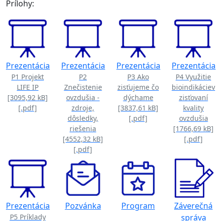
Prílohy:
Prezentácia
Prezentácia
Prezentácia
Prezentácia
P1 Projekt
P2
P3 Ako
P4 Využitie
LIFE IP
Znečistenie
zisťujeme čo
bioindikáciev
[3095,92 kB]
ovzdušia -
dýchame
zisťovaní
[.pdf]
zdroje,
[3837,61 kB]
kvality
dôsledky,
[.pdf]
ovzdušia
riešenia
[1766,69 kB]
[4552,32 kB]
[.pdf]
[.pdf]
Prezentácia
Pozvánka
Program
Záverečná
P5 Príklady
správa