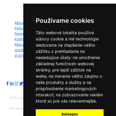
Mapa webu:
Používame cookies
Aktuality
Dokumenty
Podujatia
Fotogaléria
Táto webová lokalita používa
Newsletter
Videogaléria
súbory cookie a iné technológie
Kvalita ovzdušia
Kontakt
Manažéri kvality
Ochrana osobných
sledovania na zlepšenie vášho
ovzdušia
údajov
zážitku z prehliadania na
O projekte
nasledujúce účely:
na umožnenie
základnej funkčnosti webovej
stránky
,
pre lepší zážitok na
Sledujte nás:
webe
,
na meranie vášho záujmu o
naše produkty a služby a na
prispôsobenie marketingových
interakcií
,
na zobrazovanie reklám
Technický prevádzkovateľ: Slovenská agentúra životného
ktoré sú pre vás relevantnejšie
.
prostredia
Obsahový správca: Ministerstvo životného prostredia SR,
Slovenská agentúra životného prostredia
Súhlasím