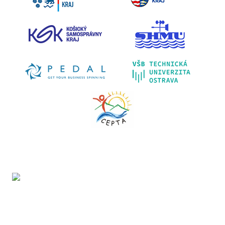
Projekt LIFE IP - Zlepšenie kvality ovzdušia (LIFE18
IPE/SK/000010) podporila Európska únia v rámci programu
LIFE.