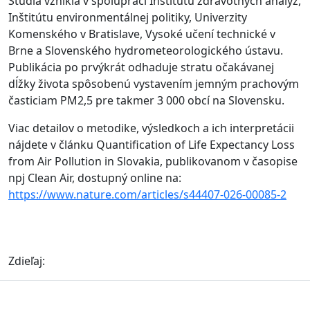
Štúdia vznikla v spolupráci Inštitútu zdravotných analýz,
Inštitútu environmentálnej politiky, Univerzity
Komenského v Bratislave, Vysoké učení technické v
Brne a Slovenského hydrometeorologického ústavu.
Publikácia po prvýkrát odhaduje stratu očakávanej
dĺžky života spôsobenú vystavením jemným prachovým
časticiam PM2,5 pre takmer 3 000 obcí na Slovensku.
Viac detailov o metodike, výsledkoch a ich interpretácii
nájdete v článku Quantification of Life Expectancy Loss
from Air Pollution in Slovakia, publikovanom v časopise
npj Clean Air, dostupný online na:
https://www.nature.com/articles/s44407-026-00085-2
Zdieľaj: