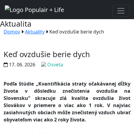
Aktualita
Domov
Aktuality
Keď ovzdušie berie dych
Keď ovzdušie berie dych
17. 06. 2026
Osveta
Podľa štúdie „Kvantifikácia straty očakávanej dĺžky
života v dôsledku znečistenia ovzdušia na
Slovensku“ skracuje zlá kvalita ovzdušia život
Slovákov v priemere o viac ako 1 rok. V najviac
zasiahnutých obciach môže znečistený vzduch ubrať
obyvateľom viac ako 2 roky života.