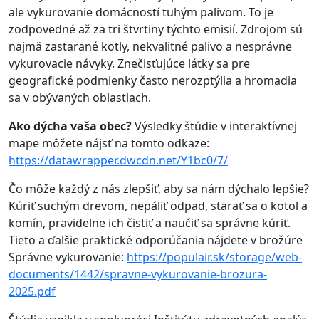
ale vykurovanie domácností tuhým palivom. To je
zodpovedné až za tri štvrtiny týchto emisií. Zdrojom sú
najmä zastarané kotly, nekvalitné palivo a nesprávne
vykurovacie návyky. Znečisťujúce látky sa pre
geografické podmienky často nerozptýlia a hromadia
sa v obývaných oblastiach.
Ako dýcha vaša obec?
Výsledky štúdie v interaktívnej
mape môžete nájsť na tomto odkaze:
https://datawrapper.dwcdn.net/Y1bc0/7/
Čo môže každý z nás zlepšiť, aby sa nám dýchalo lepšie?
Kúriť suchým drevom, nepáliť odpad, starať sa o kotol a
komín, pravidelne ich čistiť a naučiť sa správne kúriť.
Tieto a ďalšie praktické odporúčania nájdete v brožúre
Správne vykurovanie:
https://populair.sk/storage/web-
documents/1442/spravne-vykurovanie-brozura-
2025.pdf