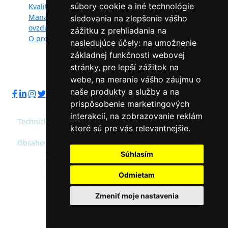
súbory cookie a iné technológie
Kvalita ovzdušia
Kontakt
Manažéri kvality
Ochrana osobných
sledovania na zlepšenie vášho
ovzdušia
údajov
zážitku z prehliadania na
O projekte
nasledujúce účely:
na umožnenie
základnej funkčnosti webovej
stránky
,
pre lepší zážitok na
Sledujte nás:
webe
,
na meranie vášho záujmu o
naše produkty a služby a na
prispôsobenie marketingových
interakcií
,
na zobrazovanie reklám
Technický prevádzkovateľ: Slovenská agentúra životného
ktoré sú pre vás relevantnejšie
.
prostredia
Obsahový správca: Ministerstvo životného prostredia SR,
Slovenská agentúra životného prostredia
Súhlasím
Predvolená farebnosť
Vysoký kontrast
Odmietam
© 2020 - 2026 Slovenská agentúra životného
Zmeniť moje nastavenia
prostredia a Ministerstvo životného prostredia
SR |
admin/intranet