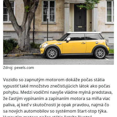
Zdroj: pexels.com
Vozidlo so zapnutým motorom dokáže počas státia
vypustiť také množstvo znečisťujúcich látok ako počas
pohybu. Medzi vodičmi navyše vládne mylná predstava,
že častým vypínaním a zapínaním motora sa míňa viac
paliva, aj keď v skutočnosti je opak pravdou, najmä čo
sa nových automobilov so systémom štart-stop týka.