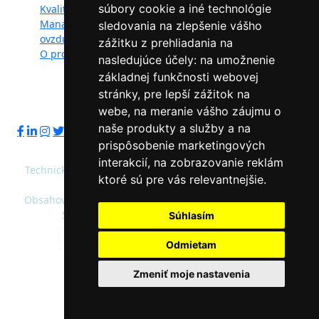
súbory cookie a iné technológie
Kvalita ovzdušia
Kontakt
Manažéri kvality
Ochrana osobných
sledovania na zlepšenie vášho
ovzdušia
údajov
zážitku z prehliadania na
O projekte
nasledujúce účely:
na umožnenie
základnej funkčnosti webovej
stránky
,
pre lepší zážitok na
Sledujte nás:
webe
,
na meranie vášho záujmu o
naše produkty a služby a na
prispôsobenie marketingových
interakcií
,
na zobrazovanie reklám
Technický prevádzkovateľ: Slovenská agentúra životného
ktoré sú pre vás relevantnejšie
.
prostredia
Obsahový správca: Ministerstvo životného prostredia SR,
Slovenská agentúra životného prostredia
Súhlasím
Predvolená farebnosť
Vysoký kontrast
Odmietam
© 2020 - 2026 Slovenská agentúra životného
Zmeniť moje nastavenia
prostredia a Ministerstvo životného prostredia
SR |
admin/intranet