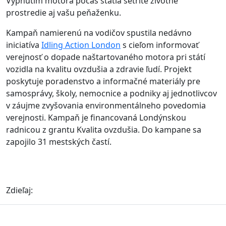
Vypnutím motora počas státia šetríte životné
prostredie aj vašu peňaženku.
Kampaň namierenú na vodičov spustila nedávno
iniciatíva
Idling Action London
s cieľom informovať
verejnosť o dopade naštartovaného motora pri státí
vozidla na kvalitu ovzdušia a zdravie ľudí. Projekt
poskytuje poradenstvo a informačné materiály pre
samosprávy, školy, nemocnice a podniky aj jednotlivcov
v záujme zvyšovania environmentálneho povedomia
verejnosti. Kampaň je financovaná Londýnskou
radnicou z grantu Kvalita ovzdušia. Do kampane sa
zapojilo 31 mestských častí.
Zdieľaj: