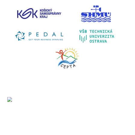
Projekt LIFE IP - Zlepšenie kvality ovzdušia (LIFE18
IPE/SK/000010) podporila Európska únia v rámci programu LIFE.