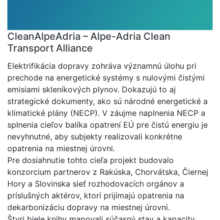
CleanAlpeAdria – Alpe-Adria Clean
Transport Alliance
Elektrifikácia dopravy zohráva významnú úlohu pri
prechode na energetické systémy s nulovými čistými
emisiami skleníkových plynov. Dokazujú to aj
strategické dokumenty, ako sú národné energetické a
klimatické plány (NECP). V záujme naplnenia NECP a
splnenia cieľov balíka opatrení EÚ pre čistú energiu je
nevyhnutné, aby subjekty realizovali konkrétne
opatrenia na miestnej úrovni.
Pre dosiahnutie tohto cieľa projekt budovalo
konzorcium partnerov z Rakúska, Chorvátska, Čiernej
Hory a Slovinska sieť rozhodovacích orgánov a
príslušných aktérov, ktorí prijímajú opatrenia na
dekarbonizáciu dopravy na miestnej úrovni.
Štyri biele knihy mapovali súčasný stav a kapacity