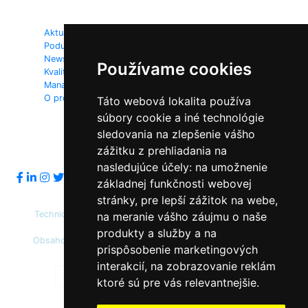
Mapa webu:
Aktuality
Dokumenty
Podujatia
Fotogaléria
Newsletter
Videogaléria
Používame cookies
Kvalita ovzdušia
Kontakt
Manažéri kvality ovzdušia
Ochrana osobných údajov
O projekte
Táto webová lokalita používa
súbory cookie a iné technológie
sledovania na zlepšenie vášho
Sledujte nás:
zážitku z prehliadania na
nasledujúce účely:
na umožnenie
základnej funkčnosti webovej
stránky
,
pre lepší zážitok na webe
,
Technický prevádzkovateľ: Slovenská agentúra životného
na meranie vášho záujmu o naše
prostredia
produkty a služby a na
Obsahový správca: Ministerstvo životného prostredia SR,
prispôsobenie marketingových
Slovenská agentúra životného prostredia
interakcií
,
na zobrazovanie reklám
Predvolená farebnosť
Vysoký kontrast
ktoré sú pre vás relevantnejšie
.
© 2020 - 2026 Slovenská agentúra životného