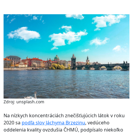
Zdroj: unsplash.com
Na nízkych koncentráciách znečišťujúcich látok v roku
2020 sa
podľa slov Jáchyma Brzezinu
, vedúceho
oddelenia kvality ovzdušia ČHMÚ, podpísalo niekoľko