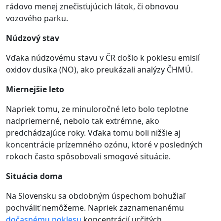
rádovo menej znečisťujúcich látok, či obnovou
vozového parku.
Núdzový stav
Vďaka núdzovému stavu v ČR došlo k poklesu emisií
oxidov dusíka (NO), ako preukázali analýzy ČHMÚ.
Miernejšie leto
Napriek tomu, ze minuloročné leto bolo teplotne
nadpriemerné, nebolo tak extrémne, ako
predchádzajúce roky. Vďaka tomu boli nižšie aj
koncentrácie prízemného ozónu, ktoré v posledných
rokoch často spôsobovali smogové situácie.
Situácia doma
Na Slovensku sa obdobným úspechom bohužiaľ
pochváliť nemôžeme. Napriek zaznamenanému
dočasnému poklesu
koncentrácií určitých