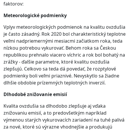
faktorov:
Meteorologické podmienky
Vplyv meteorologických podmienok na kvalitu ovzdušia
je často zásadný. Rok 2020 bol charakteristický teplotne
veľmi nadpriemernými mesiacmi začiatkom roka, teda
nízkou potrebou vykurovať. Behom roka sa Českou
republikou prehnalo viacero víchric a rok bol bohatý na
zrážky - ďalšie parametre, ktoré kvalitu ovzdušia
zlepšujú. Celkovo sa teda dá povedať, že rozptylové
podmienky boli veľmi priaznivé. Nevyskytlo sa žiadne
dlhšie obdobie prízemných teplotných inverzií.
Dlhodobé znižovanie emisií
Kvalita ovzdušia sa dlhodobo zlepšuje aj vďaka
znižovaniu emisií, a to predovšetkým napríklad
výmenou starých vykurovacích zariadení na tuhé palivá
za nové, ktoré sú výrazne vhodnejšie a produkujú