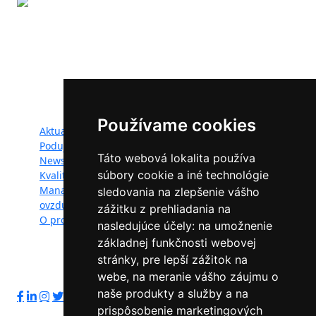
Projekt LIFE IP - Zlepšenie kvality ovzdušia (LIFE18
IPE/SK/000010) podporila Európska únia v rámci programu
LIFE.
Mapa webu:
Používame cookies
Aktuality
Dokumenty
Podujatia
Fotogaléria
Táto webová lokalita používa
Newsletter
Videogaléria
súbory cookie a iné technológie
Kvalita ovzdušia
Kontakt
Manažéri kvality
Ochrana osobných
sledovania na zlepšenie vášho
ovzdušia
údajov
zážitku z prehliadania na
O projekte
nasledujúce účely:
na umožnenie
základnej funkčnosti webovej
stránky
,
pre lepší zážitok na
Sledujte nás:
webe
,
na meranie vášho záujmu o
naše produkty a služby a na
prispôsobenie marketingových