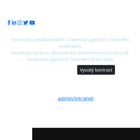
Sledujte nás:
Technický prevádzkovateľ: Slovenská agentúra životného
prostredia
Obsahový správca: Ministerstvo životného prostredia SR,
Slovenská agentúra životného prostredia
Predvolená farebnosť
Vysoký kontrast
© 2020 - 2026 Slovenská agentúra životného
prostredia a Ministerstvo životného prostredia
SR |
admin/intranet