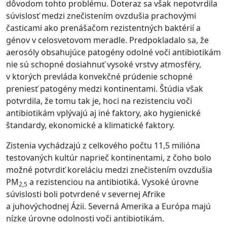
dôvodom tohto problému. Doteraz sa však nepotvrdila
súvislosť medzi znečistením ovzdušia prachovými
časticami ako prenášačom rezistentných baktérií a
génov v celosvetovom meradle. Predpokladalo sa, že
aerosóly obsahujúce patogény odolné voči antibiotikám
nie sú schopné dosiahnuť vysoké vrstvy atmosféry,
v ktorých prevláda konvekčné prúdenie schopné
preniesť patogény medzi kontinentami. Štúdia však
potvrdila, že tomu tak je, hoci na rezistenciu voči
antibiotikám vplývajú aj iné faktory, ako hygienické
štandardy, ekonomické a klimatické faktory.
Zistenia vychádzajú z celkového počtu 11,5 milióna
testovaných kultúr naprieč kontinentami, z čoho bolo
možné potvrdiť koreláciu medzi znečistením ovzdušia
PM
a rezistenciou na antibiotiká. Vysoké úrovne
2,5
súvislosti boli potvrdené v severnej Afrike
a juhovýchodnej Ázii. Severná Amerika a Európa majú
nízke úrovne odolnosti voči antibiotikám.