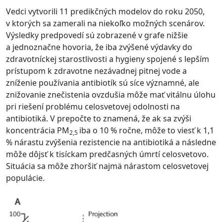
Vedci vytvorili 11 predikčných modelov do roku 2050,
v ktorých sa zamerali na niekoľko možných scenárov.
Výsledky predpovedí sú zobrazené v grafe nižšie
a jednoznačne hovoria, že iba zvýšené výdavky do
zdravotníckej starostlivosti a hygieny spojené s lepším
prístupom k zdravotne nezávadnej pitnej vode a
zníženie používania antibiotík sú síce významné, ale
znižovanie znečistenia ovzdušia môže mať vitálnu úlohu
pri riešení problému celosvetovej odolnosti na
antibiotiká. V prepočte to znamená, že ak sa zvýši
koncentrácia PM
iba o 10 % ročne, môže to viesť k 1,1
2,5
% nárastu zvýšenia rezistencie na antibiotiká a následne
môže dôjsť k tisíckam predčasných úmrtí celosvetovo.
Situácia sa môže zhoršiť najmä nárastom celosvetovej
populácie.