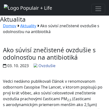
Aktualita
Domov
Aktuality
Ako súvisí znečistené ovzdušie s
odolnosťou na antibiotiká
Ako súvisí znečistené ovzdušie s
odolnosťou na antibiotiká
03. 10. 2023
Ovzdušie
Vedci nedávno publikovali článok v renomovanom
odbornom časopise The Lancet, v ktorom popisujú po
prvý krát vôbec, ako súvisí celosvetové znečistenie
ovzdušia prachovými časticami PM
(časticami
2,5
s aerodynamickým priemerom menším ako 2,5µm)