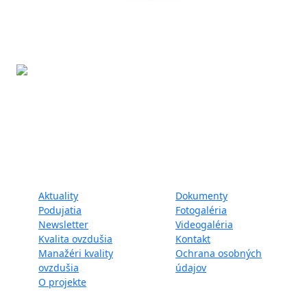
Projekt LIFE IP - Zlepšenie kvality ovzdušia (LIFE18
IPE/SK/000010) podporila Európska únia v rámci programu
LIFE.
Mapa webu:
Aktuality
Dokumenty
Podujatia
Fotogaléria
Newsletter
Videogaléria
Kvalita ovzdušia
Kontakt
Manažéri kvality
Ochrana osobných
ovzdušia
údajov
O projekte